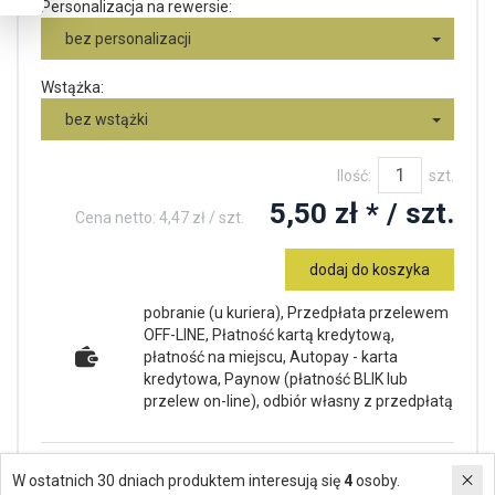
Personalizacja na rewersie:
bez personalizacji
Wstążka:
bez wstążki
Ilość:
szt.
5,50 zł *
/ szt.
Cena netto:
4,47 zł
/ szt.
dodaj do koszyka
pobranie (u kuriera), Przedpłata przelewem
OFF-LINE, Płatność kartą kredytową,
płatność na miejscu, Autopay - karta
kredytowa, Paynow (płatność BLIK lub
przelew on-line), odbiór własny z przedpłatą
Kolor:
złoty, srebrny, brązowy
;
W ostatnich 30 dniach produktem interesują się
4
osoby.