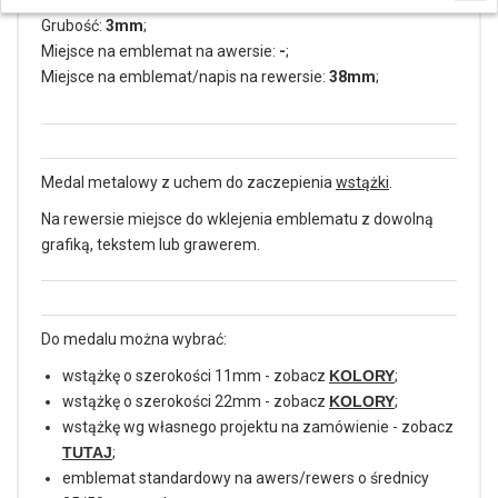
Średnica:
50mm
;
Grubość:
3mm
;
Miejsce na emblemat na awersie:
-
;
Miejsce na emblemat/napis na rewersie:
38mm
;
Medal metalowy z uchem do zaczepienia
wstążki
.
Na rewersie miejsce do wklejenia emblematu z dowolną
grafiką, tekstem lub grawerem.
Do medalu można wybrać:
wstążkę o szerokości 11mm - zobacz
KOLORY
;
wstążkę o szerokości 22mm - zobacz
KOLORY
;
wstążkę wg własnego projektu na zamówienie - zobacz
TUTAJ
;
emblemat standardowy na awers/rewers o średnicy